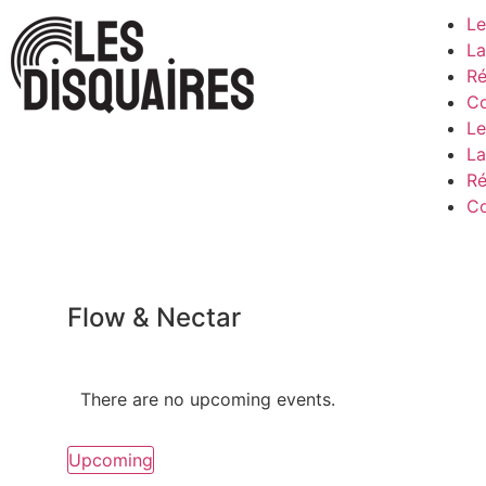
Le
La
Ré
Co
Le
La
Ré
Co
Flow & Nectar
There are no upcoming events.
Upcoming
Select