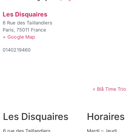
Les Disquaires
6 Rue des Taillandiers
Paris
,
75011
France
+ Google Map
0140219460
Event
«
Blå Time Trio
Navigation
Les Disquaires
Horaires
6 rue des Taillandiers
Mardi – Jeudi