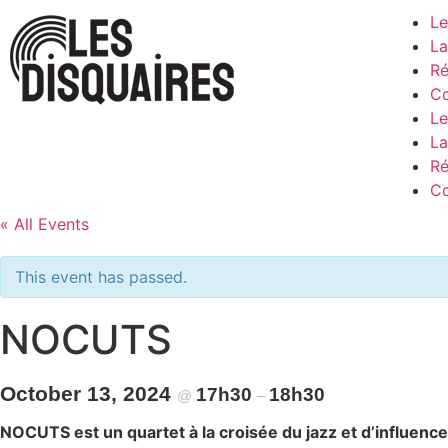
Le
La
Ré
Co
Le
La
Ré
Co
« All Events
This event has passed.
NOCUTS
October 13, 2024
17h30
18h30
@
–
NOCUTS est un quartet à la croisée du jazz et d’influence